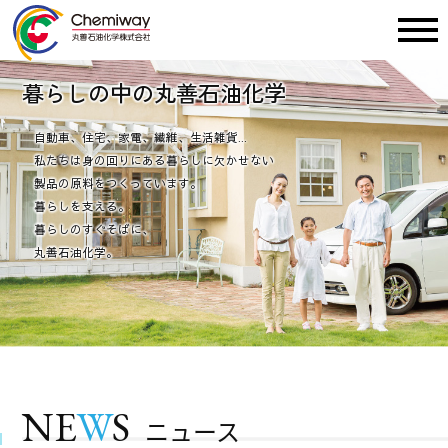
暮
ら
し
の
中
の
丸
善
石
油
化
学
自
動
車
、
住
宅
、
家
電
、
繊
維
、
生
活
雑
貨
.
.
.
私
た
ち
は
身
の
回
り
に
あ
る
暮
ら
し
に
欠
か
せ
な
い
製
品
の
原
料
を
つ
く
っ
て
い
ま
す
。
暮
ら
し
を
支
え
る
。
暮
ら
し
の
す
ぐ
そ
ば
に
、
丸
善
石
油
化
学
。
NE
W
S
ニュース